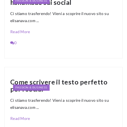
handmade sui social
PASSION & BUSINESS
Ci stiamo trasferendo! Vieni a scoprire il nuovo sito su
elisanava.com ...
Read More
0
Come scrivere il testo perfetto
per i social
PASSION & BUSINESS
Ci stiamo trasferendo! Vieni a scoprire il nuovo sito su
elisanava.com ...
Read More