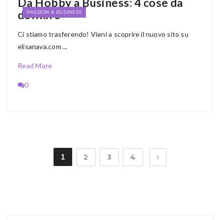
Da Hobby a Business: 4 cose da
definire
PASSION & BUSINESS
Ci stiamo trasferendo! Vieni a scoprire il nuovo sito su
elisanava.com ...
Read More
0
1
2
3
4