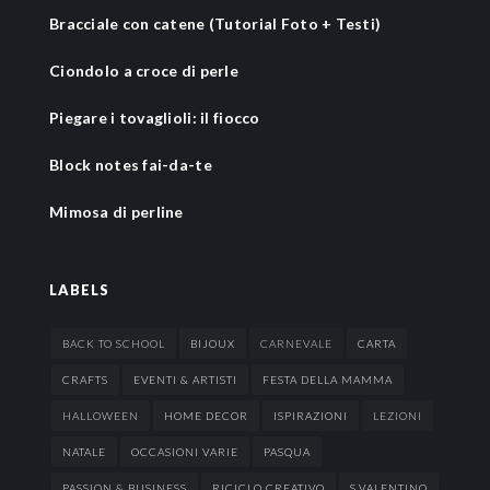
Bracciale con catene (Tutorial Foto + Testi)
Ciondolo a croce di perle
Piegare i tovaglioli: il fiocco
Block notes fai-da-te
Mimosa di perline
LABELS
BACK TO SCHOOL
BIJOUX
CARNEVALE
CARTA
CRAFTS
EVENTI & ARTISTI
FESTA DELLA MAMMA
HALLOWEEN
HOME DECOR
ISPIRAZIONI
LEZIONI
NATALE
OCCASIONI VARIE
PASQUA
PASSION & BUSINESS
RICICLO CREATIVO
S.VALENTINO