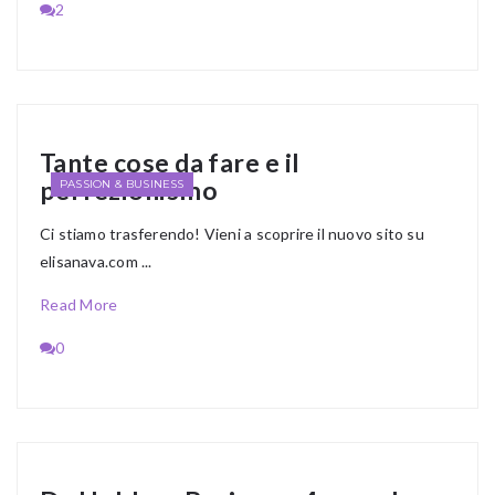
2
Tante cose da fare e il
perfezionismo
PASSION & BUSINESS
Ci stiamo trasferendo! Vieni a scoprire il nuovo sito su
elisanava.com ...
Read More
0