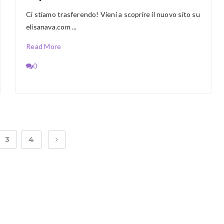
Ci stiamo trasferendo! Vieni a scoprire il nuovo sito su
elisanava.com ...
Read More
0
3
4