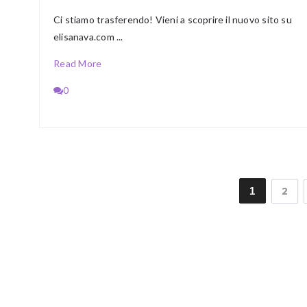
Ci stiamo trasferendo! Vieni a scoprire il nuovo sito su
elisanava.com ...
Read More
0
1
2