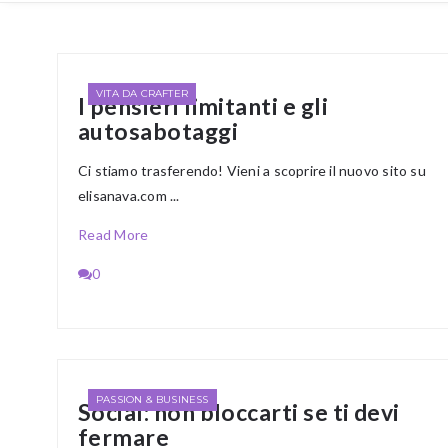
VITA DA CRAFTER
I pensieri limitanti e gli
autosabotaggi
Ci stiamo trasferendo! Vieni a scoprire il nuovo sito su
elisanava.com ...
Read More
0
PASSION & BUSINESS
Social: non bloccarti se ti devi
fermare