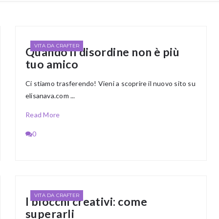
VITA DA CRAFTER
Quando il disordine non è più
tuo amico
Ci stiamo trasferendo! Vieni a scoprire il nuovo sito su
elisanava.com ...
Read More
0
VITA DA CRAFTER
I blocchi creativi: come
superarli