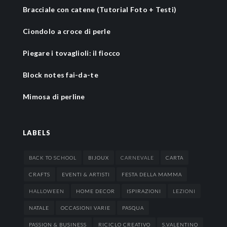
Bracciale con catene (Tutorial Foto + Testi)
Ciondolo a croce di perle
Piegare i tovaglioli: il fiocco
Block notes fai-da-te
Mimosa di perline
LABELS
BACK TO SCHOOL
BIJOUX
CARNEVALE
CARTA
CRAFTS
EVENTI & ARTISTI
FESTA DELLA MAMMA
HALLOWEEN
HOME DECOR
ISPIRAZIONI
LEZIONI
NATALE
OCCASIONI VARIE
PASQUA
PASSION & BUSINESS
RICICLO CREATIVO
S.VALENTINO