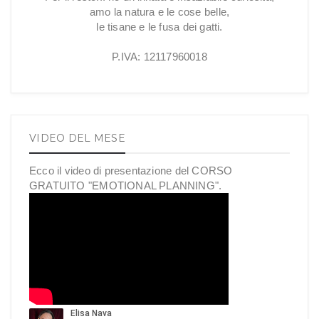
amo la natura e le cose belle,
le tisane e le fusa dei gatti.
P.IVA: 12117960018
VIDEO DEL MESE
Ecco il video di presentazione del CORSO
GRATUITO "EMOTIONAL PLANNING".