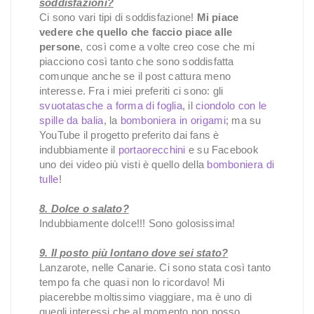
soddisfazioni?
Ci sono vari tipi di soddisfazione!
Mi piace
vedere che quello che faccio piace alle
persone
, così come a volte creo cose che mi
piacciono così tanto che sono soddisfatta
comunque anche se il post cattura meno
interesse. Fra i miei preferiti ci sono: gli
svuotatasche a forma di foglia
, il
ciondolo con le
spille da balia
, la
bomboniera in origami
; ma su
YouTube il progetto preferito dai fans è
indubbiamente il
portaorecchini
e su Facebook
uno dei video più visti è quello della
bomboniera di
tulle
!
8. Dolce o salato?
Indubbiamente dolce!!! Sono golosissima!
9. Il posto più lontano dove sei stato?
Lanzarote, nelle Canarie. Ci sono stata così tanto
tempo fa che quasi non lo ricordavo! Mi
piacerebbe moltissimo viaggiare, ma è uno di
quegli interessi che al momento non posso