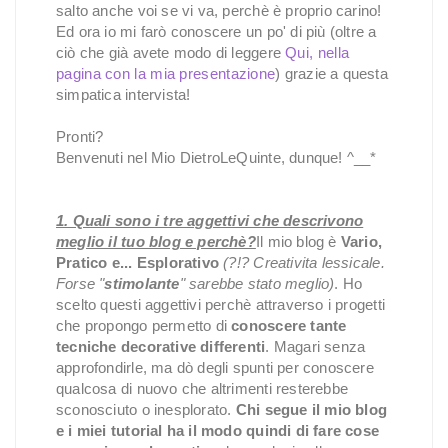
salto anche voi se vi va, perchè è proprio carino!
Ed ora io mi farò conoscere un po' di più (oltre a
ciò che già avete modo di leggere
Qui, nella
pagina con la mia presentazione
) grazie a questa
simpatica intervista!
Pronti?
Benvenuti nel Mio DietroLeQuinte, dunque! ^__*
1. Quali sono i tre aggettivi che descrivono
meglio il tuo blog e perchè?
Il mio blog è
Vario,
Pratico e... Esplorativo
(?!? Creativita lessicale.
Forse "
stimolante
" sarebbe stato meglio)
. Ho
scelto questi aggettivi perchè attraverso i progetti
che propongo permetto di
conoscere tante
tecniche decorative differenti
. Magari senza
approfondirle, ma dò degli spunti per conoscere
qualcosa di nuovo che altrimenti resterebbe
sconosciuto o inesplorato.
Chi segue il mio blog
e i miei tutorial ha il modo quindi di fare cose