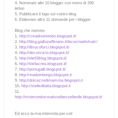
4. Nominare altri 10 blogger con meno di 200
lettori
5. Pubblicare il logo sul vostro blog
6. Elaborare altre 11 domande per i blogger
Blog che nomino:
1.
http://creadivertendo.blogspot.it/
2.
http://blog.giallozafferano.it/lacucinadishuiiz/
3.
http://ilbrucofurci.blogspot.it/
4.
http://decoriciclo.blogspot.it/
5.
http://ele63blog.blogspot.it/
6.
http://kleliacrea.blogspot.it/
7.
http://portugalli.blogspot.it/
8.
http://madeinborgo.blogspot.it
9.
http://dolcezzedimamma.blogspot.it
10.
http://stelledilatta.blogspot.it
11.
http://minimondocreativoditesselleelle.blogspot.it/
Ed ecco la mia intervista per voi!