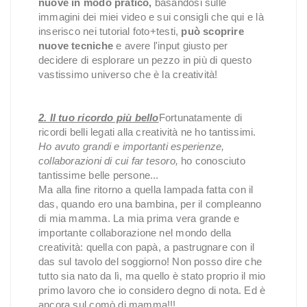
nuove in modo pratico,
basandosi sulle
immagini dei miei video e sui consigli che qui e là
inserisco nei tutorial foto+testi,
può scoprire
nuove tecniche
e avere l'input giusto per
decidere di esplorare un pezzo in più di questo
vastissimo universo che è la creatività!
2. Il tuo ricordo più bello
Fortunatamente di
ricordi belli legati alla creatività ne ho tantissimi.
Ho avuto grandi e importanti esperienze,
collaborazioni di cui far tesoro,
ho conosciuto
tantissime belle persone...
Ma alla fine ritorno a quella lampada fatta con il
das, quando ero una bambina, per il compleanno
di mia mamma. La mia prima vera grande e
importante collaborazione nel mondo della
creatività: quella con papà, a pastrugnare con il
das sul tavolo del soggiorno! Non posso dire che
tutto sia nato da lì, ma quello è stato proprio il mio
primo lavoro che io considero degno di nota. Ed è
ancora sul comò di mamma!!!