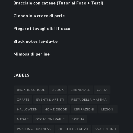
Bracciale con catene (Tutorial Foto + Testi)
Ciondolo a croce di perle
Piegare i tovaglioli: il fiocco
Block notes fai-da-te
Mimosa di perline
LABELS
BACK TO SCHOOL
BIJOUX
CARNEVALE
CARTA
CRAFTS
EVENTI & ARTISTI
FESTA DELLA MAMMA
HALLOWEEN
HOME DECOR
ISPIRAZIONI
LEZIONI
NATALE
OCCASIONI VARIE
PASQUA
PASSION & BUSINESS
RICICLO CREATIVO
S.VALENTINO