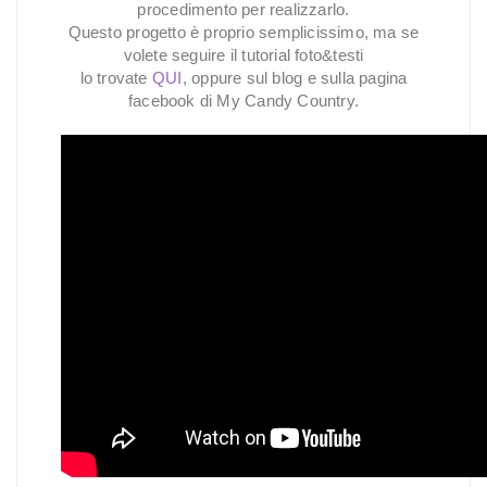
procedimento per realizzarlo.
Questo progetto è proprio semplicissimo, ma se
volete seguire il tutorial foto&testi
lo trovate
QUI
, oppure sul blog e sulla pagina
facebook di My Candy Country.