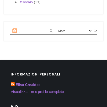
►
febbraio
(13)
INFORMAZIONI PERSONALI
Elisa Creaidee
Visualizza il mio profilo completo
ADS