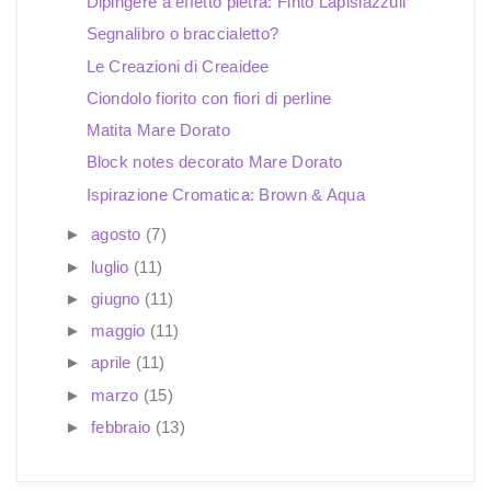
Dipingere a effetto pietra: Finto Lapislazzuli
Segnalibro o braccialetto?
Le Creazioni di Creaidee
Ciondolo fiorito con fiori di perline
Matita Mare Dorato
Block notes decorato Mare Dorato
Ispirazione Cromatica: Brown & Aqua
►
agosto
(7)
►
luglio
(11)
►
giugno
(11)
►
maggio
(11)
►
aprile
(11)
►
marzo
(15)
►
febbraio
(13)