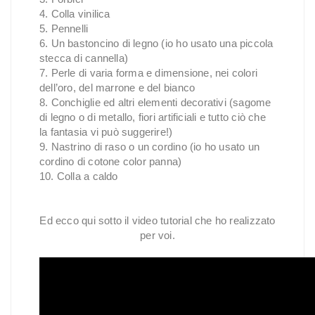
4. Colla vinilica
5. Pennelli
6. Un bastoncino di legno (io ho usato una piccola
stecca di cannella)
7. Perle di varia forma e dimensione, nei colori
dell’oro, del marrone e del bianco
8. Conchiglie ed altri elementi decorativi (sagome
di legno o di metallo, fiori artificiali e tutto ciò che
la fantasia vi può suggerire!)
9. Nastrino di raso o un cordino (io ho usato un
cordino di cotone color panna)
10. Colla a caldo
Ed ecco qui sotto il video tutorial che ho realizzato
per voi.