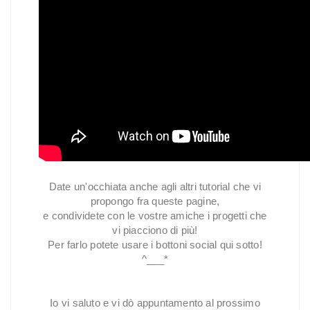
Date un'occhiata anche agli altri tutorial che vi
propongo fra queste pagine,
e condividete con le vostre amiche i progetti che
vi piacciono di più!
Per farlo potete usare i bottoni social qui sotto!
^___*
Io vi saluto e vi dò appuntamento al prossimo