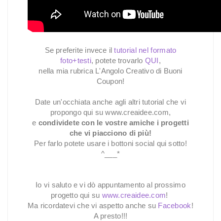
Se preferite invece il
tutorial nel formato
foto+testi
, potete trovarlo
QUI
,
nella mia rubrica L'Angolo Creativo di Buoni
Coupon!
Date un'occhiata anche agli altri tutorial che vi
propongo qui su www.creaidee.com,
e
condividete con le vostre amiche i progetti
che vi piacciono di più!
Per farlo potete usare i bottoni social qui sotto!
^___*
Io vi saluto e vi dò appuntamento al prossimo
progetto qui su
www.creaidee.com
!
Ma ricordatevi che vi aspetto anche su
Facebook
!
A presto!!!