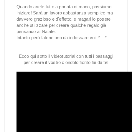
Quando avete tutto a portata di mano, possiamo
iniziare! Sarà un lavoro abbastanza semplice ma
davvero grazioso e d'effetto, e magari lo potrete
anche utilizzare per creare qualche regalo già
pensando al Natale.
Intanto però fatene uno da indossare voi! ^__*
Ecco qui sotto il videotutorial con tutti i passaggi
per creare il vostro ciondolo fiorito fai da te!