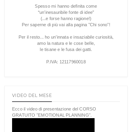
Spesso mi hanno definita come
“un’inesauribile fonte di idee”
(...e forse hanno ragione!)
Per saperne di più vai alla pagina "Chi sono"!
Per il resto... ho un’innata e insaziabile curiosità,
amo la natura e le cose belle,
le tisane e le fusa dei gatti.
P.IVA: 12117960018
VIDEO DEL MESE
Ecco il video di presentazione del CORSO
GRATUITO "EMOTIONAL PLANNING".