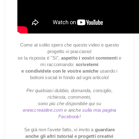
Come al solito spero che questo video e questo
progetto vi piacciano!
se la risposta è "Sì",
aspetto i vostri commenti
e
mi raccomando:
scrivetemi
e condividete con le vostre amiche
usando i
bottoni social in fondo ad ogni articolo!
Per qualsiasi dubbio, domanda, consiglio,
richiesta, commento,
sono più che disponibile qui su
www.creaidee.com
e anche
sulla mia pagina
Facebook
!
Se già non l'avete fatto, vi invito a
guardare
anche gli altri tutorial e progetti creativi