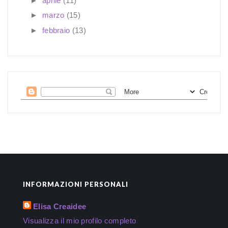
►
aprile
(11)
►
marzo
(15)
►
febbraio
(13)
INFORMAZIONI PERSONALI
Elisa Creaidee
Visualizza il mio profilo completo