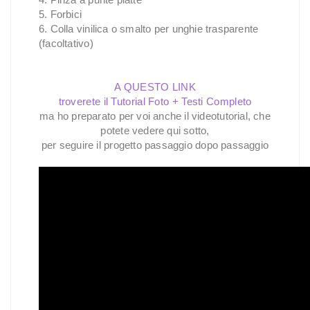
5. Forbici
6. Colla vinilica o smalto per unghie trasparente
(facoltativo)
A QUESTO LINK
troverete il Tutorial Foto + Testi Completo
ma ho preparato per voi anche il videotutorial, che
potete vedere qui sotto,
per seguire il progetto passaggio dopo passaggio