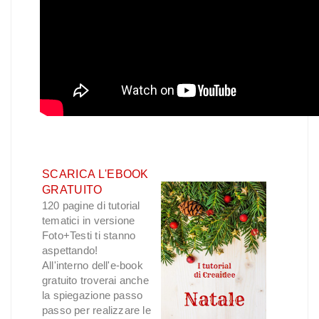
SCARICA L'EBOOK
GRATUITO
120 pagine di tutorial
tematici in versione
Foto+Testi ti stanno
aspettando!
All'interno dell'e-book
gratuito troverai anche
la spiegazione passo
passo per realizzare le