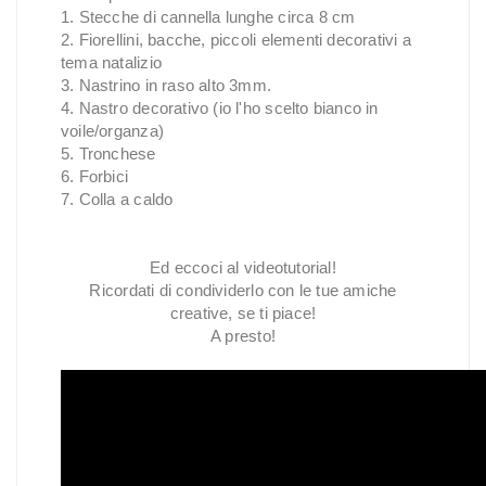
1. Stecche di cannella lunghe circa 8 cm
2. Fiorellini, bacche, piccoli elementi decorativi a
tema natalizio
3. Nastrino in raso alto 3mm.
4. Nastro decorativo (io l'ho scelto bianco in
voile/organza)
5. Tronchese
6. Forbici
7. Colla a caldo
Ed eccoci al videotutorial!
Ricordati di condividerlo con le tue amiche
creative, se ti piace!
A presto!