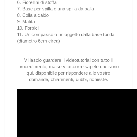
6. Fiorellini di stoffa
7. Base per spilla o una spilla da balia
8. Colla a caldo
9. Matita
10. Forbici
11. Un compasso o un oggetto dalla base tonda
(diametro 6cm circa)
Vi lascio guardare il videotutorial con tutto il
procedimento, ma se vi occorre sapete che sono
qui, disponibile per rispondere alle vostre
domande, chiarimenti, dubbi, richieste.