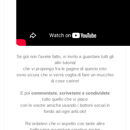
Se già non l'avete fatto, vi invito a guardare tutti gli
altri tutorial
che vi propongo fra le pagine di questo sito:
sono sicura che vi verrà voglia di fare un mucchio
di cose carine!
E poi
commentate, scrivetemi e condividete
tutto quello che vi piace
con le vostre amiche usando i bottoni social in
fondo ad ogni articolo!
Ricordatevi che vi aspetto con tante altre
bellissime avventure creative anche