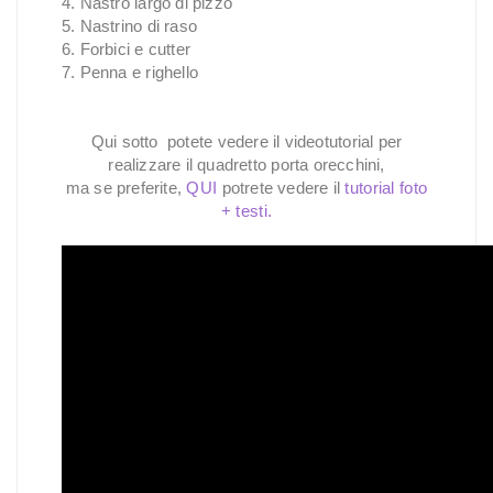
4. Nastro largo di pizzo
5. Nastrino di raso
6. Forbici e cutter
7. Penna e righello
Qui sotto potete vedere il videotutorial per
realizzare il quadretto porta orecchini,
ma se preferite,
QUI
potrete vedere il
tutorial foto
+ testi
.