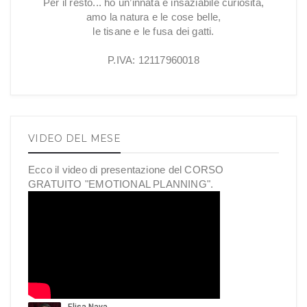
Per il resto... ho un’innata e insaziabile curiosità,
amo la natura e le cose belle,
le tisane e le fusa dei gatti.
P.IVA: 12117960018
VIDEO DEL MESE
Ecco il video di presentazione del CORSO
GRATUITO "EMOTIONAL PLANNING".