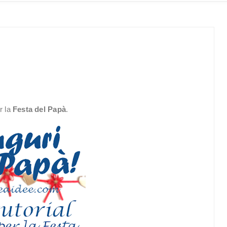
r la
Festa del Papà
.