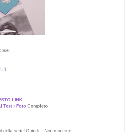
cose:
QUI
)
ESTO LINK
al Testi+Foto
Completo
ial della serie! Quindi… Non mancare!